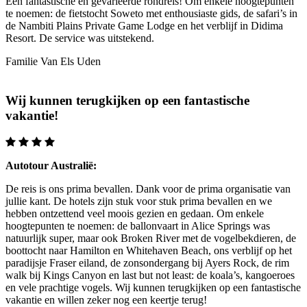
Een fantastische en gevarieerde rondreis! Om enkele hoogtepunten
te noemen: de fietstocht Soweto met enthousiaste gids, de safari’s in
de Nambiti Plains Private Game Lodge en het verblijf in Didima
Resort. De service was uitstekend.
Familie Van Els
Uden
Wij kunnen terugkijken op een fantastische
vakantie!
Autotour Australië:
De reis is ons prima bevallen. Dank voor de prima organisatie van
jullie kant. De hotels zijn stuk voor stuk prima bevallen en we
hebben ontzettend veel moois gezien en gedaan. Om enkele
hoogtepunten te noemen: de ballonvaart in Alice Springs was
natuurlijk super, maar ook Broken River met de vogelbekdieren, de
boottocht naar Hamilton en Whitehaven Beach, ons verblijf op het
paradijsje Fraser eiland, de zonsondergang bij Ayers Rock, de rim
walk bij Kings Canyon en last but not least: de koala’s, kangoeroes
en vele prachtige vogels. Wij kunnen terugkijken op een fantastische
vakantie en willen zeker nog een keertje terug!