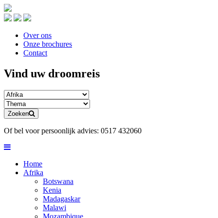
Over ons
Onze brochures
Contact
Vind uw droomreis
Zoeken
Of bel voor persoonlijk advies:
0517 432060
Home
Afrika
Botswana
Kenia
Madagaskar
Malawi
Mozambique